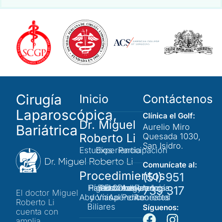
Cirugía
Inicio
Contáctenos
Laparoscópica,
Clínica el Golf:
Dr. Miguel
Bariátrica
Aurelio Miro
Roberto Li
Quesada 1030,
San Isidro.
Estudios
Experiencia
Participación
Comunícate al:
Procedimientos
(51) 951
Hígado
Pared
Bazo
Páncreas
Estómago
Colon y
Obesidad
Adherencias
Patología
739 317
El doctor Miguel
Abdominal
y Vías
Apéndice
Peritoneales
Anorectal
Roberto Li
Biliares
Síguenos:
cuenta con
amplia