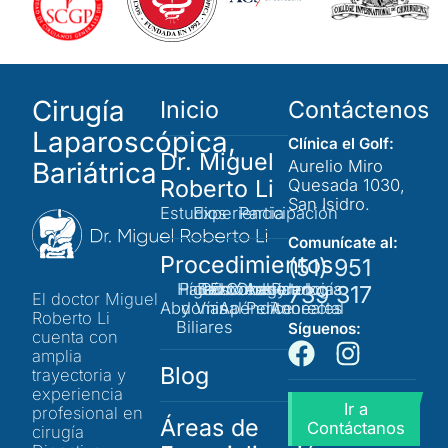
Cirugía
Inicio
Contáctenos
Laparoscópica,
Clínica el Golf:
Dr. Miguel
Bariátrica
Aurelio Miro
Roberto Li
Quesada 1030,
San Isidro.
Estudios
Experiencia
Participación
Comunícate al:
Procedimientos
(51) 951
Hígado
Pared
Bazo
Páncreas
Estómago
Colon y
Obesidad
Adherencias
Patología
739 317
El doctor Miguel
Abdominal
y Vías
Apéndice
Peritoneales
Anorectal
Roberto Li
Biliares
Síguenos:
cuenta con
amplia
Blog
trayectoria y
experiencia
Ir a
profesional en
Áreas de
Contáctanos
cirugía